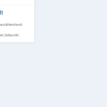
dt
serzählerstand-
ren Zeitpunkt.